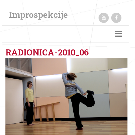
Improspekcije
Festival
Radionice
RADIONICA-2010_06
Ostali projekti
Tekstovi / Publikacije / Osvrti
English